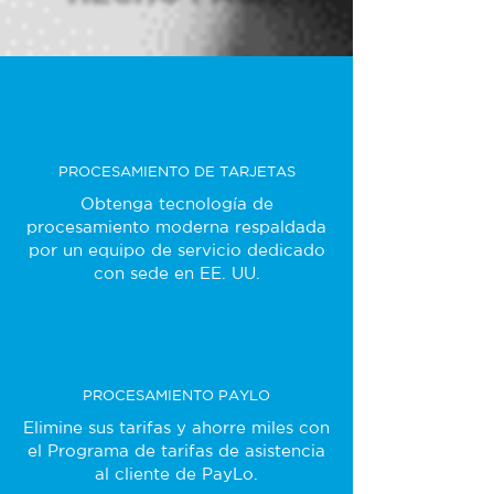
PROCESAMIENTO DE TARJETAS
Obtenga tecnología de
procesamiento moderna respaldada
por un equipo de servicio dedicado
con sede en EE. UU.
PROCESAMIENTO PAYLO
Elimine sus tarifas y ahorre miles con
el Programa de tarifas de asistencia
al cliente de PayLo.