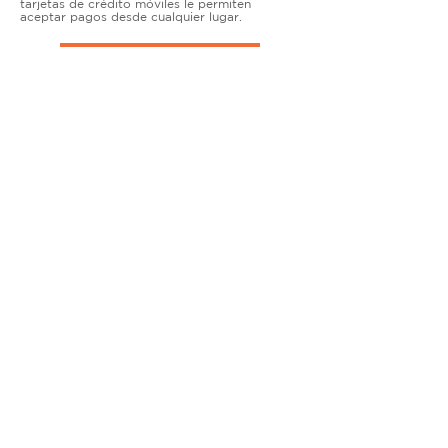
tarjetas de crédito móviles le permiten
aceptar pagos desde cualquier lugar.
TERMINALES DE ENCIMERA
MUY ACTIVO
Nuestras soluciones avanzadas de terminales y
puntos de venta permiten que las empresas
físicas acepten todo tipo de tarjetas de forma
segura.
SOLUCIONES MÓVILES